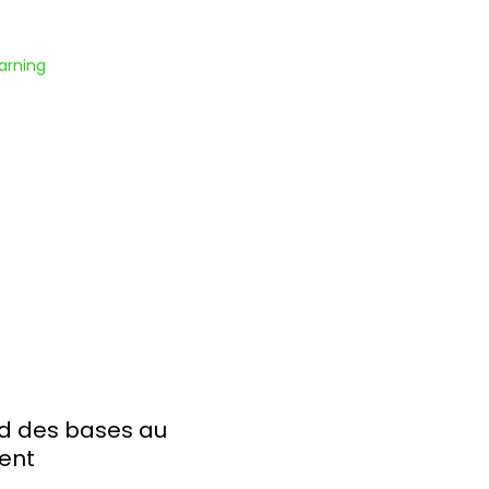
arning
d des bases au
ent