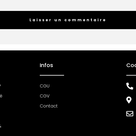
Infos
Co
P
CGU
té
CGV
Contact
&