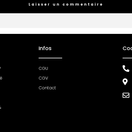
Infos
Co
P
CGU
té
CGV
Contact
&